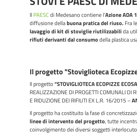
STOVÌ E PAESC DI MED
Il
PAESC
di Medesano contiene l’
Azione ADA 1
diffusione della
buona pratica del riuso.
Fra l
lavaggio di kit di stoviglie riutilizzabili
da util
rifiuti derivanti dal consumo
della plastica us
Il progetto "Stoviglioteca Ecopizz
Il progetto
“STOVIGLIOTECA ECOPIZZE ECOS
REALIZZAZIONE DI PROGETTI COMUNALI DI R
E RIDUZIONE DEI RIFIUTI EX L.R. 16/2015 –
A
Il progetto ha costituito la fase di concretizza
linee di intervento del progetto
, tutte incent
coinvolgimento dei diversi soggetti interlocutor