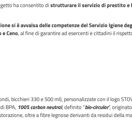
rogetto ha consentito di
strutturare il servizio di prestito e
one si è avvalsa delle competenze del Servizio Igiene deg
o e Ceno
, al fine di garantire ad esercenti e cittadini il rispe
fondi, bicchieri 330 e 500 ml), personalizzate con il logo STOV
o di BPA,
100% carbon neutral
, definito “
bio-circular
“, originat
ristorazione, oltre a fibre legnose derivanti da residui della