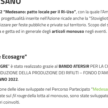
ESANO
2 “Medesano: patto locale per il Ri-Uso”
, con la quale l
e progettualità inserite nell’Azione ricade anche la “Stovigl
izzare per feste pubbliche e private sul territorio. Scopo del 
a e getta ed in generale degli
articoli monouso
negli eventi.
e Ecosagre"
AGRE
” è stato realizzato grazie al
BANDO ATERSIR
PER LA C
IDUZIONE DELLA PRODUZIONE DEI RIFIUTI – FONDO D’AM
NNO 2022
.
zione delle idee sviluppate nel Percorso Partecipato “
Medesano
rate sul
fil rouge
della lotta al monouso, sono state sviluppate
i coinvolti.